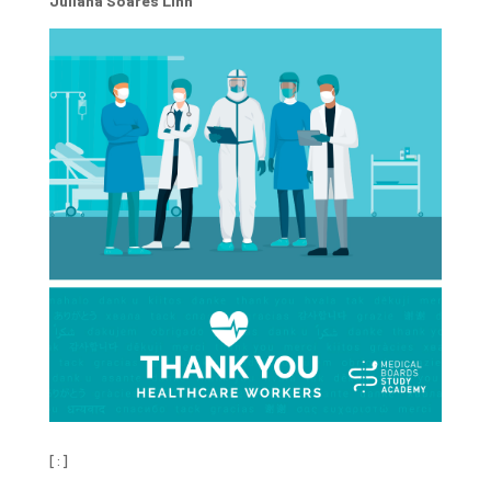
Juliana Soares Linn
[:]