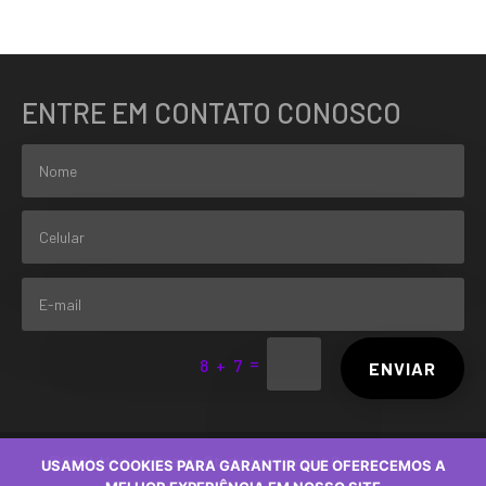
ENTRE EM CONTATO CONOSCO
=
8 + 7
ENVIAR
©2024 Medical Boards Study Academy LLC
USAMOS COOKIES PARA GARANTIR QUE OFERECEMOS A