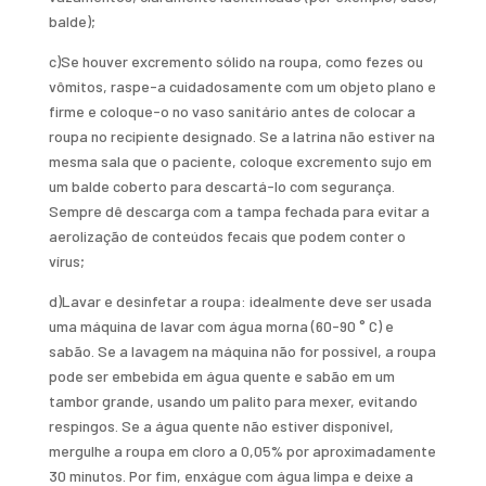
balde);
c)Se houver excremento sólido na roupa, como fezes ou
vômitos, raspe-a cuidadosamente com um objeto plano e
firme e coloque-o no vaso sanitário antes de colocar a
roupa no recipiente designado. Se a latrina não estiver na
mesma sala que o paciente, coloque excremento sujo em
um balde coberto para descartá-lo com segurança.
Sempre dê descarga com a tampa fechada para evitar a
aerolização de conteúdos fecais que podem conter o
vírus;
d)Lavar e desinfetar a roupa: idealmente deve ser usada
uma máquina de lavar com água morna (60-90 ° C) e
sabão. Se a lavagem na máquina não for possível, a roupa
pode ser embebida em água quente e sabão em um
tambor grande, usando um palito para mexer, evitando
respingos. Se a água quente não estiver disponível,
mergulhe a roupa em cloro a 0,05% por aproximadamente
30 minutos. Por fim, enxágue com água limpa e deixe a