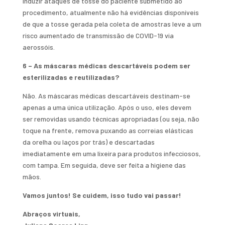
induzir ataques de tosse do paciente submetido ao
procedimento, atualmente não há evidências disponíveis
de que a tosse gerada pela coleta de amostras leve a um
risco aumentado de transmissão de COVID-19 via
aerossóis.
6 – As máscaras médicas descartáveis podem ser
esterilizadas e reutilizadas?
Não. As máscaras médicas descartáveis destinam-se
apenas a uma única utilização. Após o uso, eles devem
ser removidas usando técnicas apropriadas (ou seja, não
toque na frente, remova puxando as correias elásticas
da orelha ou laços por trás) e descartadas
imediatamente em uma lixeira para produtos infecciosos,
com tampa. Em seguida, deve ser feita a higiene das
mãos.
Vamos juntos! Se cuidem, isso tudo vai passar!
Abraços virtuais,