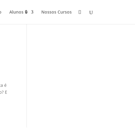
o
Alunos 🔒
Nossos Cursos
ta é
p? E